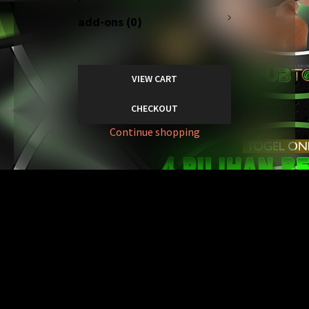
add-ons (0)
VIEW CART
CHECKOUT
Continue shopping
Lelah dengan navigasi yang lambat dan rumit?
Pubtogel hadir sebagai solusi cerdas untuk
pengguna online aktif. Rasakan kecepatan,
keamanan, dan kemudahan akses ke dunia digital
Anda. Jelajahi lebih jauh, tanpa hambatan!
Show More ?