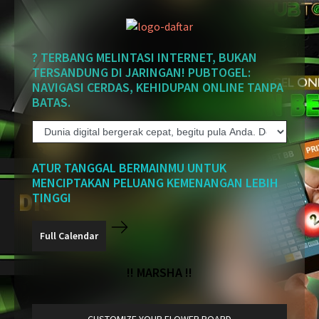
? TERBANG MELINTASI INTERNET, BUKAN
TERSANDUNG DI JARINGAN! PUBTOGEL:
NAVIGASI CERDAS, KEHIDUPAN ONLINE TANPA
BATAS.
ATUR TANGGAL BERMAINMU UNTUK
MENCIPTAKAN PELUANG KEMENANGAN LEBIH
TINGGI
!! MARSHA !!