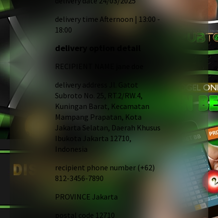
delivery date
24/03/2025
delivery time
Afternoon | 13:00 -
18:00
delivery option detail
RECIPIENT NAME
jane doe
delivery address
Jl. Gatot
Subroto No. 25, RT.2/RW.4,
Kuningan Barat, Kecamatan
Mampang Prapatan, Kota
Jakarta Selatan, Daerah Khusus
Ibukota Jakarta 12710,
Indonesia
recipient phone number
(+62)
812-3456-7890
PROVINCE
Jakarta
postal code
12710