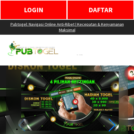
LOGIN
DAFTAR
Pubtogel: Navigasi Online Anti-Ribet | Kecepatan & Kenyamanan
Maksimal