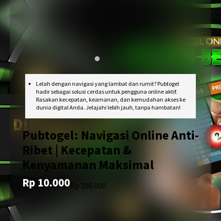
Lelah dengan navigasi yang lambat dan rumit? Pubtogel
hadir sebagai solusi cerdas untuk pengguna online aktif.
Rasakan kecepatan, keamanan, dan kemudahan akses ke
dunia digital Anda. Jelajahi lebih jauh, tanpa hambatan!
Pubtogel: Navigasi Online Anti-
Ribet | Kecepatan &
Kenyamanan Maksimal
Rp 10.000
Translation
Translation
Rp 100.000
missing:
missing:
en.products.general.regular_price
en.products.general.sale_price